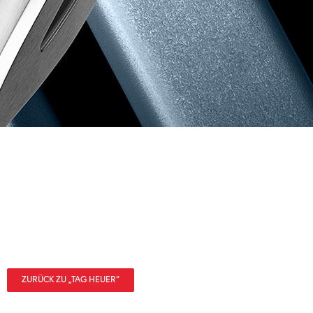
ZURÜCK ZU „TAG HEUER“