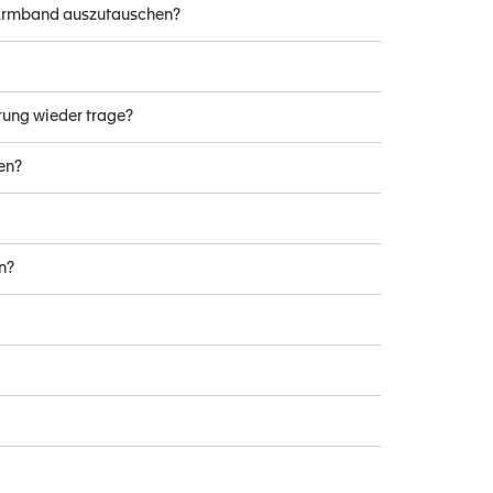
 Armband auszutauschen?
rung wieder trage?
len?
n?