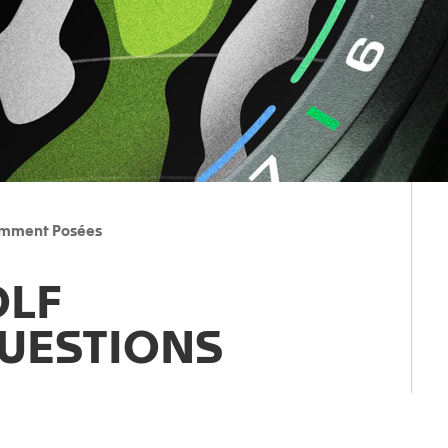
emment Posées
OLF
UESTIONS