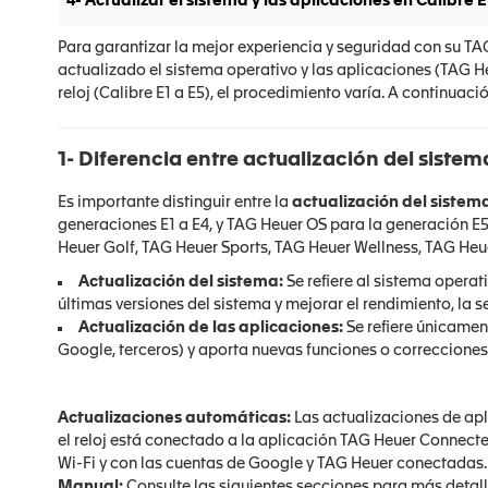
4- Actualizar el sistema y las aplicaciones en Calibre E
Para garantizar la mejor experiencia y seguridad con su T
actualizado el sistema operativo y las aplicaciones (TAG He
reloj (Calibre E1 a E5), el procedimiento varía. A continua
1- Diferencia entre actualización del sistem
Es importante distinguir entre la
actualización del sistem
generaciones E1 a E4, y TAG Heuer OS para la generación E5
Heuer Golf, TAG Heuer Sports, TAG Heuer Wellness, TAG Heue
Actualización del sistema:
Se refiere al sistema operati
últimas versiones del sistema y mejorar el rendimiento, la 
Actualización de las aplicaciones:
Se refiere únicamen
Google, terceros) y aporta nuevas funciones o correcciones
Actualizaciones automáticas:
Las actualizaciones de ap
el reloj está conectado a la aplicación TAG Heuer Connect
Wi-Fi y con las cuentas de Google y TAG Heuer conectadas.
Manual:
Consulte las siguientes secciones para más detall