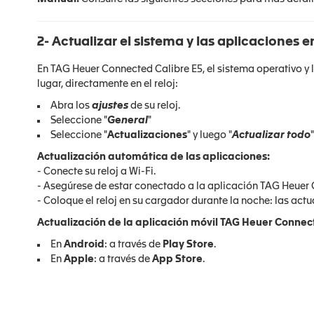
2- Actualizar el sistema y las aplicaciones e
En TAG Heuer Connected Calibre E5, el sistema operativo y 
lugar, directamente en el reloj:
Abra los
ajustes
de su reloj.
Seleccione "
General
"
Seleccione "
Actualizaciones
" y luego "
Actualizar todo
Actualización automática de las aplicaciones:
- Conecte su reloj a Wi-Fi.
- Asegúrese de estar conectado a la aplicación TAG Heuer
- Coloque el reloj en su cargador durante la noche: las ac
Actualización de la aplicación móvil TAG Heuer Connec
En
Android
: a través de
Play Store
.
En
Apple
: a través de
App Store
.