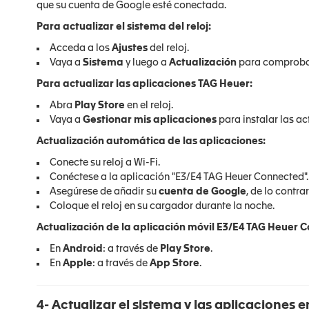
que su cuenta de Google esté conectada.
Para actualizar el sistema del reloj:
Acceda a los
Ajustes
del reloj.
Vaya a
Sistema
y luego a
Actualización
para comprobar 
Para actualizar las aplicaciones TAG Heuer:
Abra
Play Store
en el reloj.
Vaya a
Gestionar mis aplicaciones
para instalar las ac
Actualización automática de las aplicaciones:
Conecte su reloj a Wi-Fi.
Conéctese a la aplicación "E3/E4 TAG Heuer Connected".
Asegúrese de añadir su
cuenta de Google
, de lo contra
Coloque el reloj en su cargador durante la noche.
Actualización de la aplicación móvil E3/E4 TAG Heuer 
En
Android
: a través de
Play Store
.
En
Apple
: a través de
App Store
.
4- Actualizar el sistema y las aplicaciones e