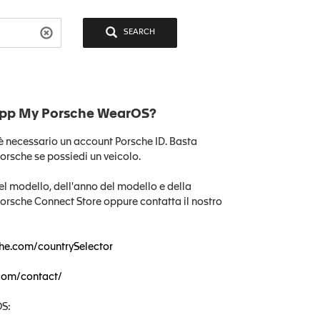
SEARCH
l'app My Porsche WearOS?
 è necessario un account Porsche ID. Basta
orsche se possiedi un veicolo.
l modello, dell'anno del modello e della
 Porsche Connect Store oppure contatta il nostro
che.com/countrySelector
com/contact/
OS: