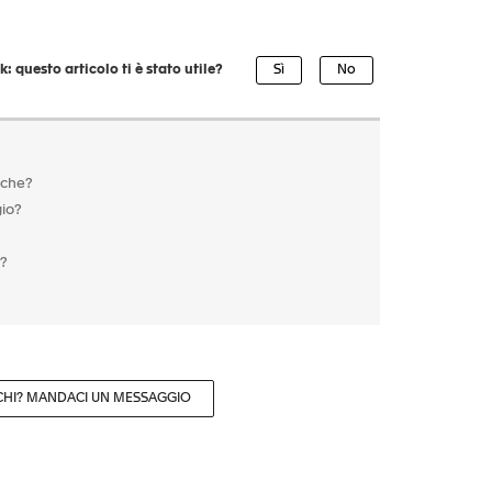
: questo articolo ti è stato utile?
sche?
gio?
r?
CHI? MANDACI UN MESSAGGIO